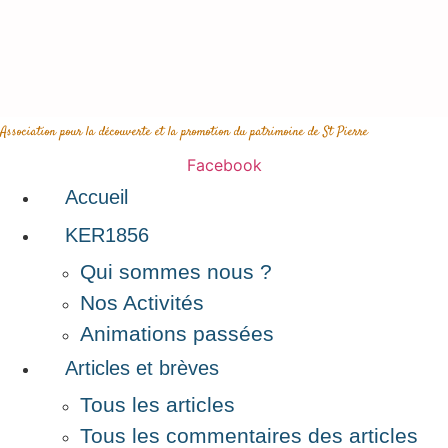
Aller
au
contenu
Association pour la découverte et la promotion du patrimoine de St Pierre
Facebook
Accueil
KER1856
Qui sommes nous ?
Nos Activités
Animations passées
Articles et brèves
Tous les articles
Tous les commentaires des articles