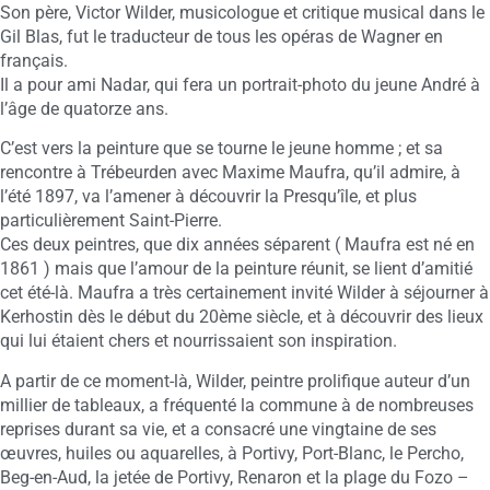
Son père, Victor Wilder, musicologue et critique musical dans le
Gil Blas, fut le traducteur de tous les opéras de Wagner en
français.
Il a pour ami Nadar, qui fera un portrait-photo du jeune André à
l’âge de quatorze ans.
C’est vers la peinture que se tourne le jeune homme ; et sa
rencontre à Trébeurden avec Maxime Maufra, qu’il admire, à
l’été 1897, va l’amener à découvrir la Presqu’île, et plus
particulièrement Saint-Pierre.
Ces deux peintres, que dix années séparent ( Maufra est né en
1861 ) mais que l’amour de la peinture réunit, se lient d’amitié
cet été-là. Maufra a très certainement invité Wilder à séjourner à
Kerhostin dès le début du 20ème siècle, et à découvrir des lieux
qui lui étaient chers et nourrissaient son inspiration.
A partir de ce moment-là, Wilder, peintre prolifique auteur d’un
millier de tableaux, a fréquenté la commune à de nombreuses
reprises durant sa vie, et a consacré une vingtaine de ses
œuvres, huiles ou aquarelles, à Portivy, Port-Blanc, le Percho,
Beg-en-Aud, la jetée de Portivy, Renaron et la plage du Fozo –