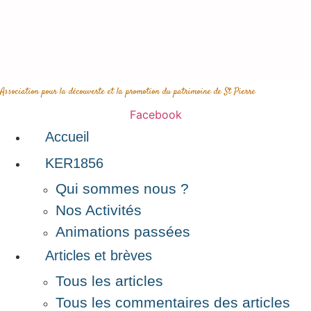
Aller
au
contenu
Association pour la découverte et la promotion du patrimoine de St Pierre
Facebook
Accueil
KER1856
Qui sommes nous ?
Nos Activités
Animations passées
Articles et brèves
Tous les articles
Tous les commentaires des articles