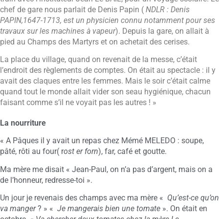
chef de gare nous parlait de Denis Papin (
NDLR : Denis
PAPIN,1647-1713, est un physicien connu notamment pour ses
travaux sur les
machines à vapeur
). Depuis la gare, on allait à
pied au Champs des Martyrs et on achetait des cerises.
La place du village, quand on revenait de la messe, c’était
l’endroit des règlements de comptes. On était au spectacle : il y
avait des claques entre les femmes. Mais le soir c’était calme
quand tout le monde allait vider son seau hygiénique, chacun
faisant comme s’il ne voyait pas les autres ! »
La nourriture
« A Pâques il y avait un repas chez Mémé MELEDO : soupe,
pâté, rôti au four( r
ost er forn
), far, café et goutte.
Ma mère me disait « Jean-Paul, on n’a pas d’argent, mais on a
de l’honneur, redresse-toi ».
Un jour je revenais des champs avec ma mère «
Qu’est-ce qu’on
va manger
? » «
Je mangerais bien une tomate
». On était en