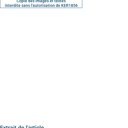
Copie des images et textes
interdite sans l'autorisation de KER1856
Extrait de l'article