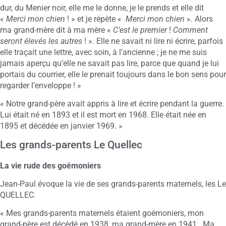
dur, du Menier noir, elle me le donne, je le prends et elle dit
«
Merci mon chien
! » et je répète «
Merci mon chien
». Alors
ma grand-mère dit à ma mère «
C’est le premier
!
Comment
seront élevés les autres
! ». Elle ne savait ni lire ni écrire, parfois
elle traçait une lettre, avec soin, à l’ancienne ; je ne me suis
jamais aperçu qu’elle ne savait pas lire, parce que quand je lui
portais du courrier, elle le prenait toujours dans le bon sens pour
regarder l’enveloppe ! »
« Notre grand-père avait appris à lire et écrire pendant la guerre.
Lui était né en 1893 et il est mort en 1968. Elle était née en
1895 et décédée en janvier 1969. »
Les grands-parents Le Quellec
La vie rude des goémoniers
Jean-Paul évoque la vie de ses grands-parents maternels, les Le
QUELLEC.
« Mes grands-parents maternels étaient goémoniers, mon
grand-père est décédé en 1938, ma grand-mère en 1941. Ma