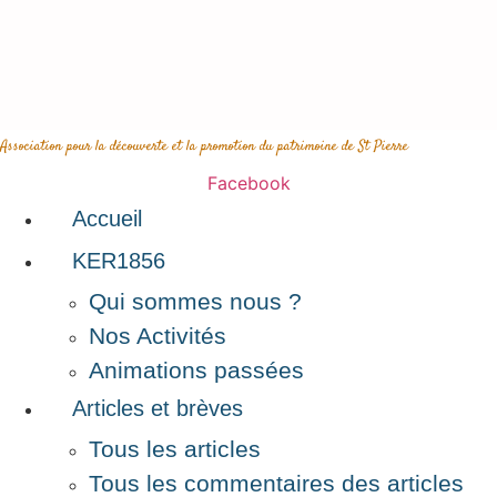
Aller
au
contenu
Association pour la découverte et la promotion du patrimoine de St Pierre
Facebook
Accueil
KER1856
Qui sommes nous ?
Nos Activités
Animations passées
Articles et brèves
Tous les articles
Tous les commentaires des articles