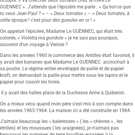
octobre. «
Va chercher deux tomates chez la mère Le
GUENNEC
». J’attends que l’épicière me parle : « Q
u’est-ce que
tu veux Jean-Paul
? » – «
Deux tomates
» – «
Deux tomates, à
cette époque
!
c’est pour des gueules en or
! »
On appelait l’épicière, Madame Le GUENNEC, qui était très
colorée, «
Violetta ma gondole
» je ne sais pas pourquoi,
souvenir d’un voyage à Venise ?
Dans les années 1960 le commerce des Antilles était favorisé, il
y avait des bananes que Madame Le GUENNEC accrochait à
sa poutre. Le régime entier enveloppé de paille et de papier
kraft, on demandait la paille pour mettre sous les lapins et le
papier pour couvrir les livres.
Il y avait des halles place de la Duchesse Anne à Quiberon.
On a mieux vécu quand mon père s’est mis à son compte dans
les années 1963-1964. La maison ici a été construite en 1964.
J’aimais beaucoup les « baleresses » ( les « chèvres » , les
étrilles) et les moussues ( les araignées), je n’aimais pas
beaucoup les pommes de terre bouillies écrasées à la