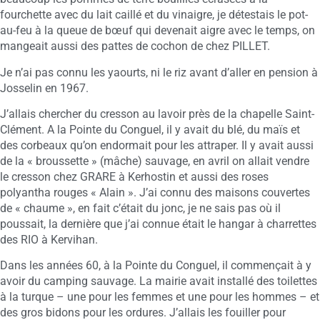
fourchette avec du lait caillé et du vinaigre, je détestais le pot-
au-feu à la queue de bœuf qui devenait aigre avec le temps, on
mangeait aussi des pattes de cochon de chez PILLET.
Je n’ai pas connu les yaourts, ni le riz avant d’aller en pension à
Josselin en 1967.
J’allais chercher du cresson au lavoir près de la chapelle Saint-
Clément. A la Pointe du Conguel, il y avait du blé, du maïs et
des corbeaux qu’on endormait pour les attraper. Il y avait aussi
de la « broussette » (mâche) sauvage, en avril on allait vendre
le cresson chez GRARE à Kerhostin et aussi des roses
polyantha rouges « Alain ». J’ai connu des maisons couvertes
de « chaume », en fait c’était du jonc, je ne sais pas où il
poussait, la dernière que j’ai connue était le hangar à charrettes
des RIO à Kervihan.
Dans les années 60, à la Pointe du Conguel, il commençait à y
avoir du camping sauvage. La mairie avait installé des toilettes
à la turque – une pour les femmes et une pour les hommes – et
des gros bidons pour les ordures. J’allais les fouiller pour