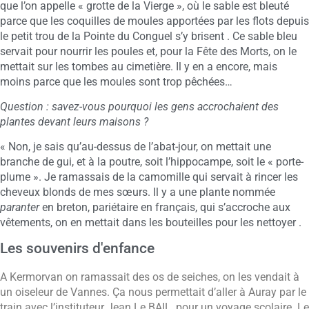
que l’on appelle « grotte de la Vierge », où le sable est bleuté
parce que les coquilles de moules apportées par les flots depuis
le petit trou de la Pointe du Conguel s’y brisent . Ce sable bleu
servait pour nourrir les poules et, pour la Fête des Morts, on le
mettait sur les tombes au cimetière. Il y en a encore, mais
moins parce que les moules sont trop pêchées…
Question : savez-vous pourquoi les gens accrochaient des
plantes devant leurs maisons ?
« Non, je sais qu’
au-
dessus de l’abat-jour, on mettait une
branche de gui, et à la poutre, soit l’hippocampe, soit le « porte-
plume ». Je ramassais de la camomille qui servait à rincer les
cheveux blonds de mes sœurs. Il y a une plante nommée
paranter
en breton, pariétaire en français, qui s’accroche aux
vêtements, on en mettait dans les bouteilles pour les nettoyer .
Les souvenirs d'enfance
A Kermorvan on ramassait des os de seiches, on les vendait à
un oiseleur de Vannes. Ça nous permettait d’aller à Auray par le
train avec l’instituteur Jean Le BAIL, pour un voyage scolaire. Le