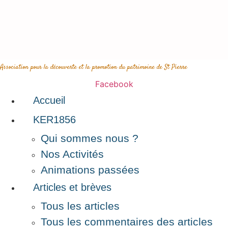
Aller
au
contenu
Association pour la découverte et la promotion du patrimoine de St Pierre
Facebook
Accueil
KER1856
Qui sommes nous ?
Nos Activités
Animations passées
Articles et brèves
Tous les articles
Tous les commentaires des articles