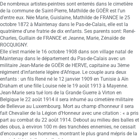
De nombreux artistes-peintres sont enterrés dans le cimetière
de la commune de Saint-Pierre, Mathilde de GOËR est l’un
d’entre eux. Née Marie, Guislaine, Mathilde de FRANCE le 25
octobre 1872 à Maintenay dans le Pas-de-Calais, elle est la
quatrième d’une fratrie de dix enfants. Ses parents sont: René-
Charles, Guillain de FRANCE et Jeanne, Marie, Zénaïde de
ROCQUIGNY.
Elle s’est mariée le 16 octobre 1908 dans son village natal de
Maintenay dans le département du Pas-de-Calais avec un
militaire Jean-Marie de GOËR de HERVE, capitaine au 3ème
régiment d’infanterie légère d’Afrique. Le couple aura deux
enfants : un fils René né le 12 janvier 1909 en Tunisie à Aïn
Draham et une fille Louise née le 19 août 1913 à Mayenne.
Jean-Marie sera tué lors de la Grande Guerre à Virton en
Belgique le 22 août 1914 il sera inhumé au cimetière militaire
de Bellevue au Luxembourg. Mort au champ d’honneur il sera
fait Chevalier de la Légion d’Honneur avec une citation : « a pris
part au combat du 22 août 1914. Debout au milieu des balles et
des obus, à environ 100 m des tranchées ennemies, ne cessait
d’encourager ses hommes, montrant le plus grand mépris de la