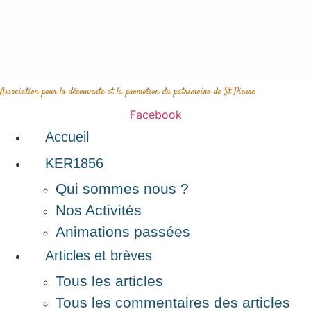
Aller
au
contenu
Association pour la découverte et la promotion du patrimoine de St Pierre
Facebook
Accueil
KER1856
Qui sommes nous ?
Nos Activités
Animations passées
Articles et brèves
Tous les articles
Tous les commentaires des articles